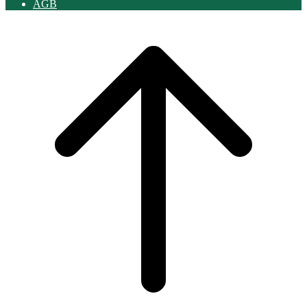
AGB
Scroll
to
top