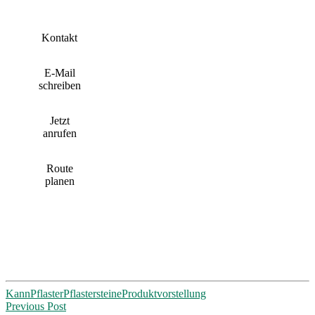
Kontakt
E-Mail
schreiben
Jetzt
anrufen
Route
planen
Kann
Pflaster
Pflastersteine
Produktvorstellung
Post
Previous Post