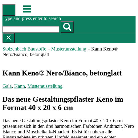
Skip
Menu
to
content
Type and press enter to search
Stolzenbach Baustoffe
»
Musterausstellung
»
Kann Keno®
Nero/Bianco, betonglatt
Kann Keno® Nero/Bianco, betonglatt
Gala
,
Kann
,
Musterausstellung
Das neue Gestaltungspflaster Keno im
Format 40 x 20 x 6 cm
Das neue Gestaltungspflaster Keno im Format 40 x 20 x 6 cm
präsentiert sich in den drei harmonischen Farbtönen Anthrazit, Nero
Bianco und Muschelkalk-Nuaciert. Es ist für nahezu alle
Einsatzgebiete im privaten Umfeld geeignet und ein echter