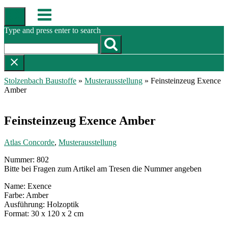
Skip
Menu
to
content
Type and press enter to search
Stolzenbach Baustoffe
»
Musterausstellung
»
Feinsteinzeug Exence
Amber
Feinsteinzeug Exence Amber
Atlas Concorde
,
Musterausstellung
Nummer: 802
Bitte bei Fragen zum Artikel am Tresen die Nummer angeben
Name: Exence
Farbe: Amber
Ausführung: Holzoptik
Format: 30 x 120 x 2 cm