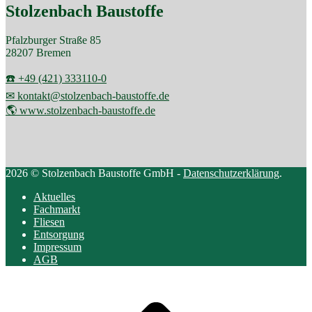
Stolzenbach Baustoffe
Pfalzburger Straße 85
28207 Bremen
☎️ +49 (421) 333110-0
✉ kontakt@stolzenbach-baustoffe.de
🌎 www.stolzenbach-baustoffe.de
2026 © Stolzenbach Baustoffe GmbH -
Datenschutzerklärung
.
Aktuelles
Fachmarkt
Fliesen
Entsorgung
Impressum
AGB
Scroll
to
top