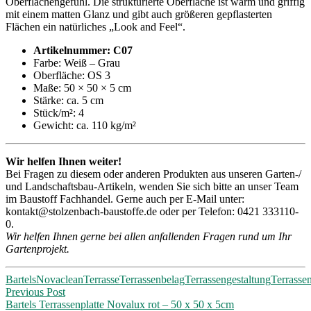
Oberflächengefühl. Die strukturierte Oberfläche ist warm und griffig
mit einem matten Glanz und gibt auch größeren gepflasterten
Flächen ein natürliches „Look and Feel“.
Artikelnummer: C07
Farbe: Weiß – Grau
Oberfläche: OS 3
Maße: 50 × 50 × 5 cm
Stärke: ca. 5 cm
Stück/m²: 4
Gewicht: ca. 110 kg/m²
Wir helfen Ihnen weiter!
Bei Fragen zu diesem oder anderen Produkten aus unseren Garten-/
und Landschaftsbau-Artikeln, wenden Sie sich bitte an unser Team
im Baustoff Fachhandel. Gerne auch per E-Mail unter:
kontakt@stolzenbach-baustoffe.de oder per Telefon: 0421 333110-
0.
Wir helfen Ihnen gerne bei allen anfallenden Fragen rund um Ihr
Gartenprojekt.
Bartels
Novaclean
Terrasse
Terrassenbelag
Terrassengestaltung
Terrassen
Post
Previous Post
Bartels Terrassenplatte Novalux rot – 50 x 50 x 5cm