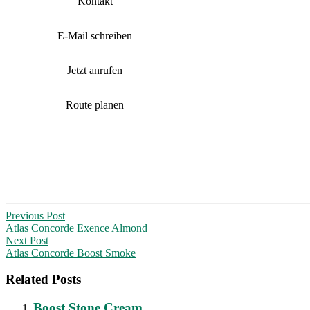
Kontakt
E-Mail schreiben
Jetzt anrufen
Route planen
Post
Previous Post
Atlas Concorde Exence Almond
navigation
Next Post
Atlas Concorde Boost Smoke
Related Posts
Boost Stone Cream