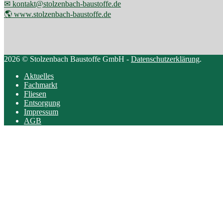
✉ kontakt@stolzenbach-baustoffe.de
🌎 www.stolzenbach-baustoffe.de
2026 © Stolzenbach Baustoffe GmbH -
Datenschutzerklärung
.
Aktuelles
Fachmarkt
Fliesen
Entsorgung
Impressum
AGB
Scroll
to
top