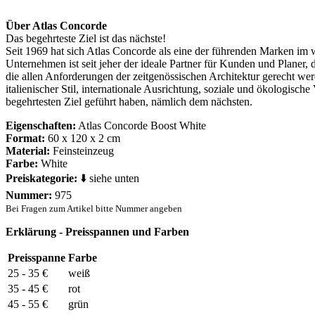
Über Atlas Concorde
Das begehrteste Ziel ist das nächste!
Seit 1969 hat sich Atlas Concorde als eine der führenden Marken im 
Unternehmen ist seit jeher der ideale Partner für Kunden und Planer,
die allen Anforderungen der zeitgenössischen Architektur gerecht we
italienischer Stil, internationale Ausrichtung, soziale und ökologisc
begehrtesten Ziel geführt haben, nämlich dem nächsten.
Eigenschaften:
Atlas Concorde Boost White
Format:
60 x 120 x 2 cm
Material:
Feinsteinzeug
Farbe:
White
Preiskategorie:
⬇️ siehe unten
Nummer:
975
Bei Fragen zum Artikel bitte Nummer angeben
Erklärung - Preisspannen und Farben
Preisspanne
Farbe
25 - 35 €
weiß
35 - 45 €
rot
45 - 55 €
grün