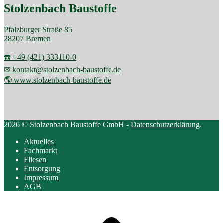
Stolzenbach Baustoffe
Pfalzburger Straße 85
28207 Bremen
☎️ +49 (421) 333110-0
✉ kontakt@stolzenbach-baustoffe.de
🌎 www.stolzenbach-baustoffe.de
2026 © Stolzenbach Baustoffe GmbH -
Datenschutzerklärung
.
Aktuelles
Fachmarkt
Fliesen
Entsorgung
Impressum
AGB
Scroll
to
top