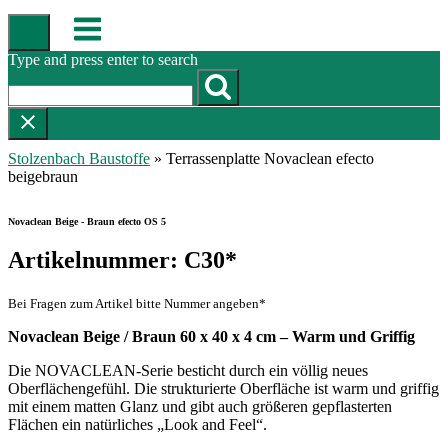
Skip
Menu
to
content
Type and press enter to search
Stolzenbach Baustoffe
»
Terrassenplatte Novaclean efecto
beigebraun
Novaclean Beige - Braun efecto OS 5
Artikelnummer: C30*
Bei Fragen zum Artikel bitte Nummer angeben*
Novaclean Beige / Braun 60 x 40 x 4 cm – Warm und Griffig
Die NOVACLEAN-Serie besticht durch ein völlig neues
Oberflächengefühl. Die strukturierte Oberfläche ist warm und griffig
mit einem matten Glanz und gibt auch größeren gepflasterten
Flächen ein natürliches „Look and Feel“.