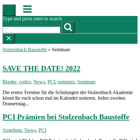
Skip
Menu
to
content
Type and press enter to search
Stolzenbach Baustoffe
»
Seminare
SAVE THE DATE! 2022
Blanke
,
codex
,
News
,
PCI
,
remmers
,
Seminare
Die ersten Termine für die Schulungen der Stolzenbach Akademie
könnt ihr euch schon mal im Kalender notieren. Jeden zweiten
Donnerstag...
PCI Prämien bei Stolzenbach Baustoffe
Angebote
,
News
,
PCI