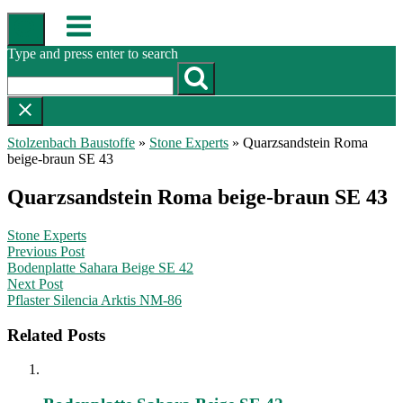
Skip
Menu
to
content
Type and press enter to search
Stolzenbach Baustoffe
»
Stone Experts
»
Quarzsandstein Roma
beige-braun SE 43
Quarzsandstein Roma beige-braun SE 43
Stone Experts
Post
Previous Post
Bodenplatte Sahara Beige SE 42
navigation
Next Post
Pflaster Silencia Arktis NM-86
Related Posts