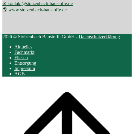
✉ kontakt@stolzenbach-baustoffe.de
🌎 www.stolzenbach-baustoffe.de
2026 © Stolzenbach Baustoffe GmbH -
Datenschutzerklärung
.
Aktuelles
Fachmarkt
Fliesen
Entsorgung
Impressum
AGB
Scroll
to
top