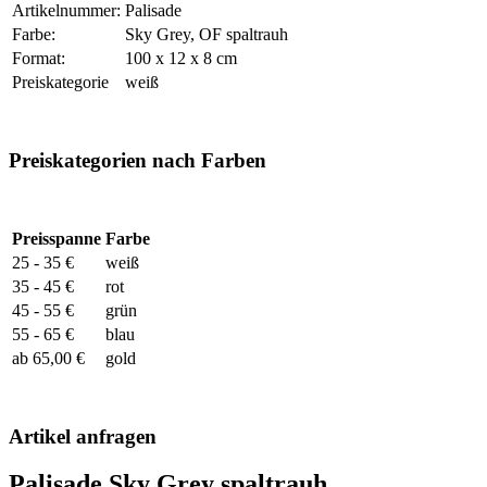
Artikelnummer:
Palisade
Farbe:
Sky Grey, OF spaltrauh
Format:
100 x 12 x 8 cm
Preiskategorie
weiß
Preiskategorien nach Farben
Preisspanne
Farbe
25 - 35 €
weiß
35 - 45 €
rot
45 - 55 €
grün
55 - 65 €
blau
ab 65,00 €
gold
Artikel anfragen
Palisade Sky Grey spaltrauh