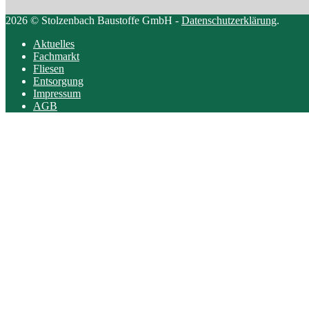
2026 © Stolzenbach Baustoffe GmbH -
Datenschutzerklärung
.
Aktuelles
Fachmarkt
Fliesen
Entsorgung
Impressum
AGB
Scroll
to
top